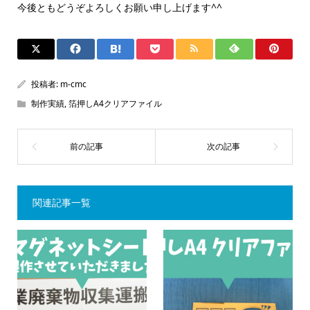
今後ともどうぞよろしくお願い申し上げます^^
投稿者:
m-cmc
制作実績
,
箔押しA4クリアファイル
関連記事一覧