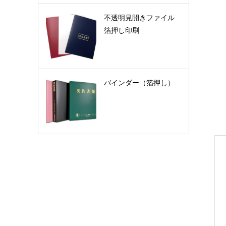
不透明見開きファイル
箔押し印刷
バインダー（箔押し）