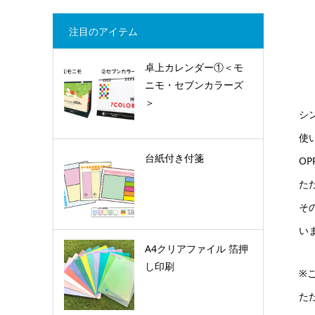
注目のアイテム
卓上カレンダー①＜モ
ニモ・セブンカラーズ
＞
シ
使
台紙付き付箋
OP
た
そ
い
A4クリアファイル 箔押
し印刷
※
た