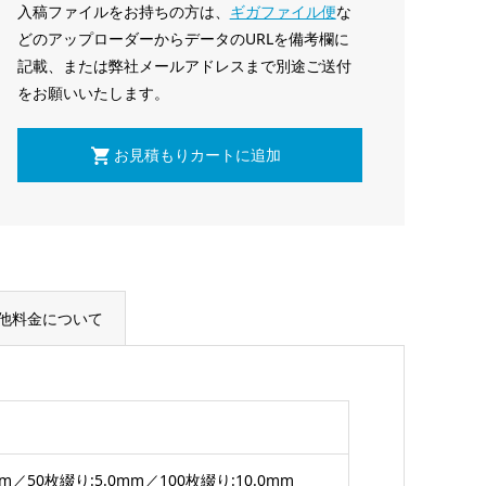
入稿ファイルをお持ちの方は、
ギガファイル便
な
どのアップローダーからデータのURLを備考欄に
記載、または弊社メールアドレスまで別途ご送付
をお願いいたします。
他料金について
mm／50枚綴り:5.0mm／100枚綴り:10.0mm